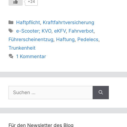
+24
Kategorien
Haftpflicht
,
Kraftfahrtversicherung
Schlagwörter
e-Scooter; KVO
,
eKFV
,
Fahrverbot
,
Führerscheinentzug
,
Haftung
,
Pedelecs
,
Trunkenheit
1 Kommentar
Suchen
nach:
Für den Newsletter des Blog