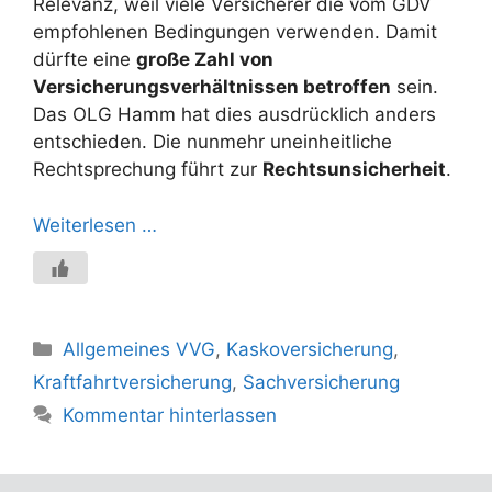
Relevanz, weil viele Versicherer die vom GDV
empfohlenen Bedingungen verwenden. Damit
dürfte eine
große Zahl von
Versicherungsverhältnissen betroffen
sein.
Das OLG Hamm hat dies ausdrücklich anders
entschieden. Die nunmehr uneinheitliche
Rechtsprechung führt zur
Rechtsunsicherheit
.
Weiterlesen …
Kategorien
Allgemeines VVG
,
Kaskoversicherung
,
Kraftfahrtversicherung
,
Sachversicherung
Kommentar hinterlassen