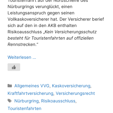
Touristenfahrt auf der Nordschleife des
Nürburgrings verunglückt, einen
Leistungsanspruch gegen seinen
Vollkaskoversicherer hat. Der Versicherer berief
sich auf den in den AKB enthalten
Risikoausschluss „
Kein Versicherungsschutz
besteht für Touristenfahrten auf offiziellen
Rennstrecken
.“
Weiterlesen …
Kategorien
Allgemeines VVG
,
Kaskoversicherung
,
Kraftfahrtversicherung
,
Versicherungsrecht
Schlagwörter
Nürburgring
,
Risikoausschluss
,
Touristenfahrten