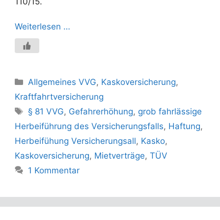
110/15.
Weiterlesen …
Kategorien
Allgemeines VVG
,
Kaskoversicherung
,
Kraftfahrtversicherung
Schlagwörter
§ 81 VVG
,
Gefahrerhöhung
,
grob fahrlässige
Herbeiführung des Versicherungsfalls
,
Haftung
,
Herbeifühung Versicherungsall
,
Kasko
,
Kaskoversicherung
,
Mietverträge
,
TÜV
1 Kommentar