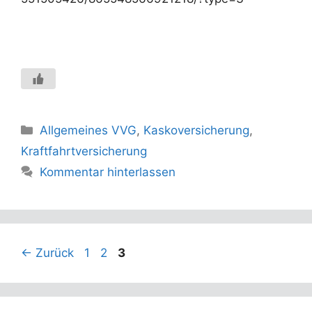
Kategorien
Allgemeines VVG
,
Kaskoversicherung
,
Kraftfahrtversicherung
Kommentar hinterlassen
Seite
Seite
Seite
←
Zurück
1
2
3