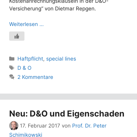
Kostenanrechnungsklauseln in der D&O-
Versicherung“ von Dietmar Repgen.
Weiterlesen …
Kategorien
Haftpflicht
,
special lines
Schlagwörter
D & O
2 Kommentare
Neu: D&O und Eigenschaden
17. Februar 2017
von
Prof. Dr. Peter
Schimikowski