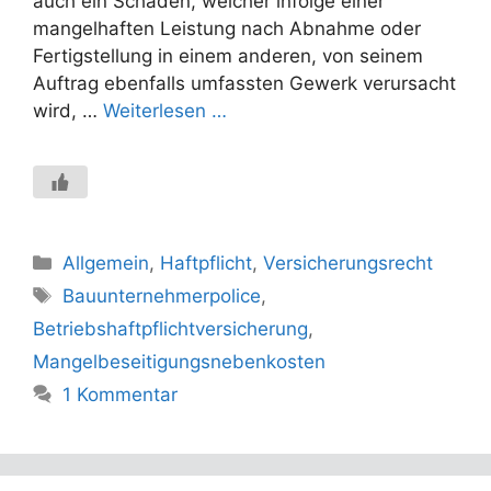
auch ein Schaden, welcher infolge einer
mangelhaften Leistung nach Abnahme oder
Fertigstellung in einem anderen, von seinem
Auftrag ebenfalls umfassten Gewerk verursacht
wird, …
Weiterlesen …
Kategorien
Allgemein
,
Haftpflicht
,
Versicherungsrecht
Schlagwörter
Bauunternehmerpolice
,
Betriebshaftpflichtversicherung
,
Mangelbeseitigungsnebenkosten
1 Kommentar