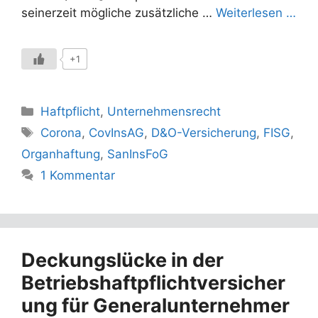
seinerzeit mögliche zusätzliche …
Weiterlesen …
+1
Kategorien
Haftpflicht
,
Unternehmensrecht
Schlagwörter
Corona
,
CovInsAG
,
D&O-Versicherung
,
FISG
,
Organhaftung
,
SanInsFoG
1 Kommentar
Deckungslücke in der
Betriebshaftpflichtversicher
ung für Generalunternehmer