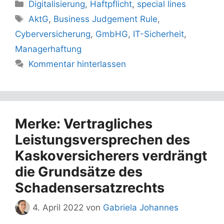
Kategorien
Digitalisierung
,
Haftpflicht
,
special lines
Schlagwörter
AktG
,
Business Judgement Rule
,
Cyberversicherung
,
GmbHG
,
IT-Sicherheit
,
Managerhaftung
Kommentar hinterlassen
Merke: Vertragliches
Leistungsversprechen des
Kaskoversicherers verdrängt
die Grundsätze des
Schadensersatzrechts
4. April 2022
von
Gabriela Johannes