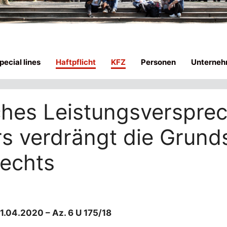
ecial lines
Haftpflicht
KFZ
Personen
Unterneh
ches Leistungsverspre
s verdrängt die Grund
echts
21.04.2020 – Az. 6 U 175/18