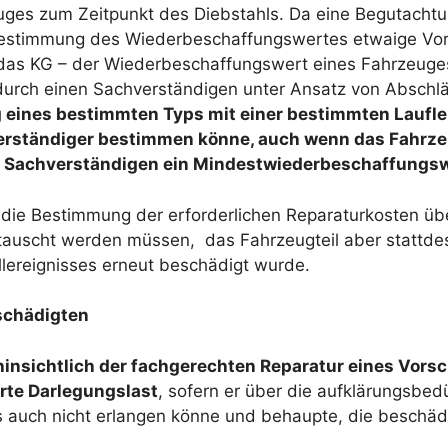
ges zum Zeitpunkt des Diebstahls. Da eine Begutach
ie Bestimmung des Wiederbeschaffungswertes etwaige Vo
o das KG – der Wiederbeschaffungswert eines Fahrzeuge
r durch einen Sachverständigen unter Ansatz von Absch
 eines bestimmten Typs mit einer bestimmten Laufle
verständiger bestimmen könne, auch wenn das Fahrze
en Sachverständigen ein Mindestwiederbeschaffungsw
 die Bestimmung der erforderlichen Reparaturkosten üb
etauscht werden müssen,
das Fahrzeugteil aber stattd
lereignisses erneut beschädigt wurde.
schädigten
hinsichtlich der fachgerechten Reparatur eines Vors
rte Darlegungslast
, sofern er über die aufklärungsbed
es auch nicht erlangen könne und behaupte, die besch