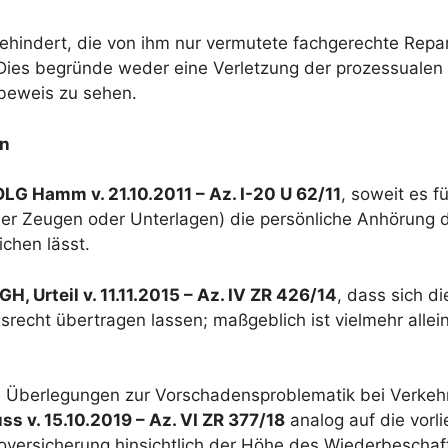
 gehindert, die von ihm nur vermutete fachgerechte Re
Dies begründe weder eine Verletzung der prozessualen W
sbeweis zu sehen.
en
OLG Hamm v. 21.10.2011 – Az. I-20 U 62/11
, soweit es 
cher Zeugen oder Unterlagen) die persönliche Anhörun
ichen lässt.
GH, Urteil v. 11.11.2015 – Az. IV ZR 426/14
, dass sich d
gsrecht übertragen lassen; maßgeblich ist vielmehr alle
n Überlegungen zur Vorschadensproblematik bei Verkehr
s v. 15.10.2019 – Az. VI ZR 377/18
analog auf die vorli
versicherung hinsichtlich der Höhe des Wiederbeschaf