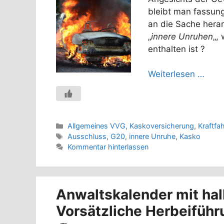
bleibt man fassungs
an die Sache heran 
„
innere Unruhen
„,
enthalten ist ?
Weiterlesen …
Kategorien
Allgemeines VVG
,
Kaskoversicherung
,
Kraftfa
Schlagwörter
Ausschluss
,
G20
,
innere Unruhe
,
Kasko
Kommentar hinterlassen
Anwaltskalender mit ha
Vorsätzliche Herbeiführ