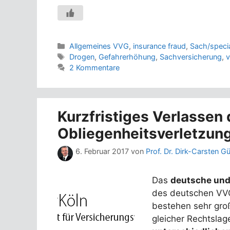
Kategorien
Allgemeines VVG
,
insurance fraud
,
Sach/specia
Schlagwörter
Drogen
,
Gefahrerhöhung
,
Sachversicherung
,
v
2 Kommentare
Kurzfristiges Verlassen
Obliegenheitsverletzung
6. Februar 2017
von
Prof. Dr. Dirk-Carsten G
Das
deutsche und
des deutschen VVG
bestehen sehr gro
gleicher Rechtsla