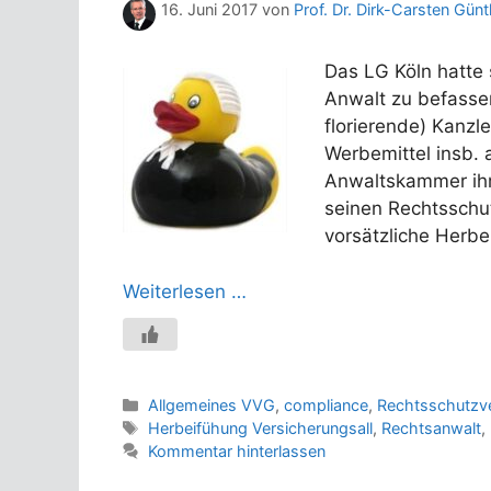
16. Juni 2017
von
Prof. Dr. Dirk-Carsten Günt
Das LG Köln hatte
Anwalt zu befassen
florierende) Kanzl
Werbemittel insb. 
Anwaltskammer ihm 
seinen Rechtsschut
vorsätzliche Herbe
Weiterlesen …
Kategorien
Allgemeines VVG
,
compliance
,
Rechtsschutzv
Schlagwörter
Herbeifühung Versicherungsall
,
Rechtsanwalt
,
Kommentar hinterlassen