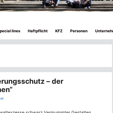
ecial lines
Haftpflicht
KFZ
Personen
Unterneh
G
erungsschutz – der
hen“
her
ewaltexzesse schwarz Vermummter Gestalten