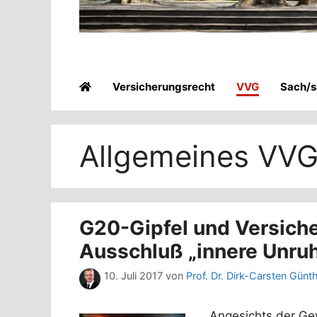
Versicherungsrecht
VVG
Sach/sp
Allgemeines VV
G20-Gipfel und Versich
Ausschluß „innere Unru
10. Juli 2017
von
Prof. Dr. Dirk-Carsten Günt
Angesichts der G