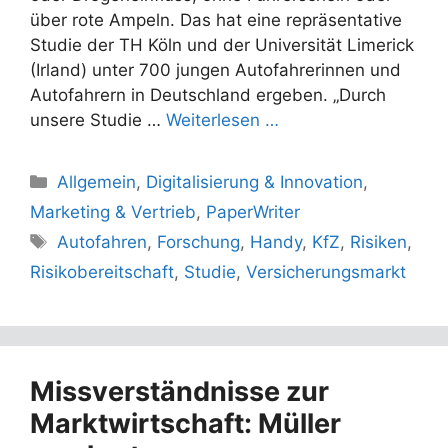
über rote Ampeln. Das hat eine repräsentative
Studie der TH Köln und der Universität Limerick
(Irland) unter 700 jungen Autofahrerinnen und
Autofahrern in Deutschland ergeben. „Durch
unsere Studie …
Weiterlesen …
Kategorien
Allgemein
,
Digitalisierung & Innovation
,
Marketing & Vertrieb
,
PaperWriter
Schlagwörter
Autofahren
,
Forschung
,
Handy
,
KfZ
,
Risiken
,
Risikobereitschaft
,
Studie
,
Versicherungsmarkt
Missverständnisse zur
Marktwirtschaft: Müller