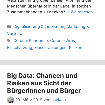
Wachstum und großen Zahlen. Aber sind die
Menschen überhaupt in der Lage, in solchen
Zusammenhängen zu denken? …
Weiterlesen …
Kategorien
Digitalisierung & Innovation
,
Marketing &
Vertrieb
Schlagwörter
Corona-Pandemie
,
Corona-Virus
,
Einschätzung
,
Einschränkungen
,
Risiken
Big Data: Chancen und
Risiken aus Sicht der
Bürgerinnen und Bürger
29. März 2019
von
ivwKöln