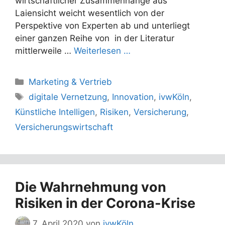
wirtschaftlicher Zusammenhänge aus
Laiensicht weicht wesentlich von der
Perspektive von Experten ab und unterliegt
einer ganzen Reihe von in der Literatur
mittlerweile …
Weiterlesen …
Kategorien
Marketing & Vertrieb
Schlagwörter
digitale Vernetzung
,
Innovation
,
ivwKöln
,
Künstliche Intelligen
,
Risiken
,
Versicherung
,
Versicherungswirtschaft
Die Wahrnehmung von
Risiken in der Corona-Krise
7. April 2020
von
ivwKöln