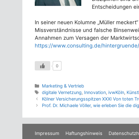
Entscheidungen ein
In seiner neuen Kolumne „Müller meckert“ 
Missverständnisse und falsche Binsenweis
Annahmen zum Versagen der Marktwirtscha
https://www.consulting.de/hintergruend
0
Kategorien
Marketing & Vertrieb
Schlagwörter
digitale Vernetzung
,
Innovation
,
ivwKöln
,
Künstl
Kölner Versicherungsspitzen XXXI Von toten 
Prof. Dr. Michaele Völler, wie erleben Sie die di
Impressum
Haftungshinweis
Datenschutzh