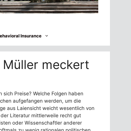
ehavioral Insurance
 Müller meckert
n sich Preise? Welche Folgen haben
anchen aufgefangen werden, um die
e aus Laiensicht weicht wesentlich von
er Literatur mittlerweile recht gut
isten oder Wissenschaftler anderer
 oftmals zu wenig rationalen politischen