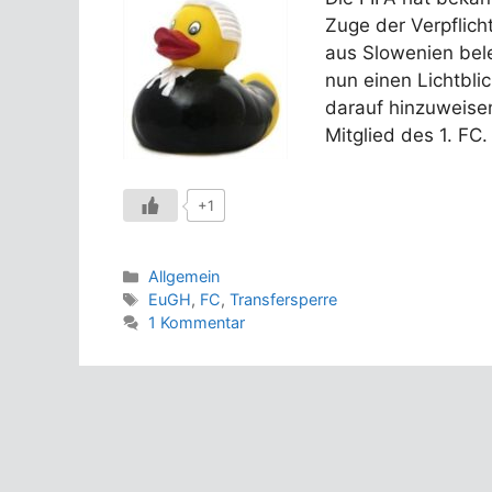
Zuge der Verpflic
aus Slowenien bele
nun einen Lichtbli
darauf hinzuweisen
Mitglied des 1. FC.
+1
Kategorien
Allgemein
Schlagwörter
EuGH
,
FC
,
Transfersperre
1 Kommentar