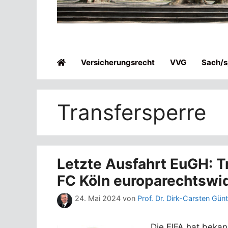
Versicherungsrecht
VVG
Sach/sp
Transfersperre
Letzte Ausfahrt EuGH: T
FC Köln europarechtswi
24. Mai 2024
von
Prof. Dr. Dirk-Carsten Gün
Die FIFA hat bekann