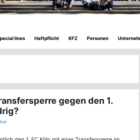
ecial lines
Haftpflicht
KFZ
Personen
Unterneh
ransfersperre gegen den 1.
drig?
ther
tlich den 1. FC Köln mit einer Transfersperre im