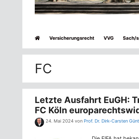
Versicherungsrecht
VVG
Sach/sp
FC
Letzte Ausfahrt EuGH: T
FC Köln europarechtswi
24. Mai 2024
von
Prof. Dr. Dirk-Carsten Gün
Die FIFA hat bekann