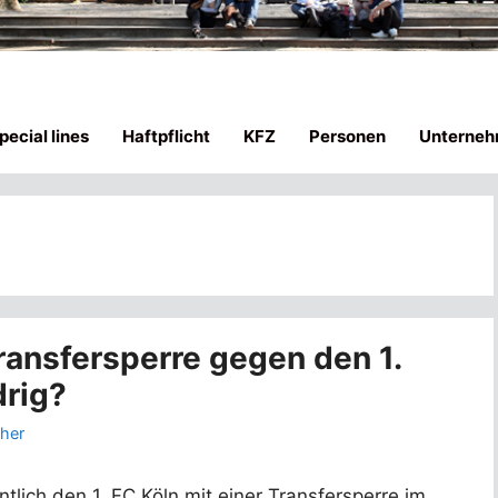
ecial lines
Haftpflicht
KFZ
Personen
Unterneh
ransfersperre gegen den 1.
drig?
ther
tlich den 1. FC Köln mit einer Transfersperre im