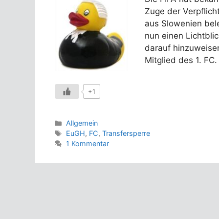
Zuge der Verpflic
aus Slowenien bele
nun einen Lichtbli
darauf hinzuweisen
Mitglied des 1. FC.
+1
Kategorien
Allgemein
Schlagwörter
EuGH
,
FC
,
Transfersperre
1 Kommentar