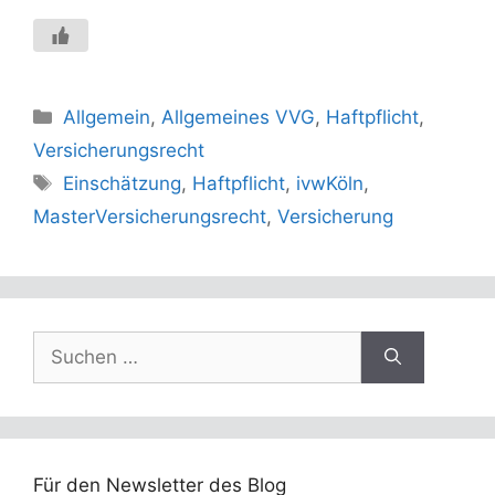
Kategorien
Allgemein
,
Allgemeines VVG
,
Haftpflicht
,
Versicherungsrecht
Schlagwörter
Einschätzung
,
Haftpflicht
,
ivwKöln
,
MasterVersicherungsrecht
,
Versicherung
Suchen
nach:
Für den Newsletter des Blog