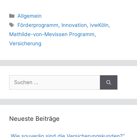
Kategorien
Allgemein
Schlagwörter
Förderprogramm
,
Innovation
,
ivwKöln
,
Mathilde-von-Mevissen Programm
,
Versicherung
Suchen
nach:
Neueste Beiträge
„Wie souverän sind die Versicherungskunden?“