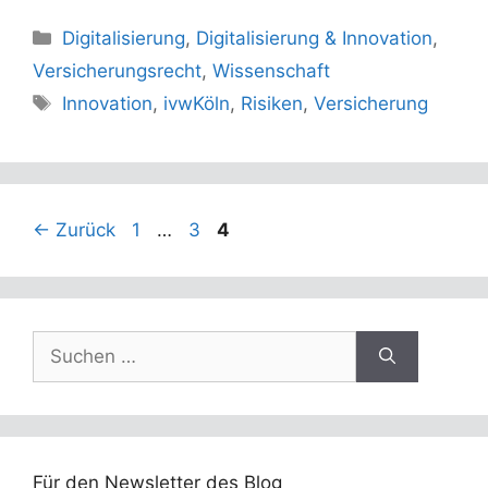
Kategorien
Digitalisierung
,
Digitalisierung & Innovation
,
Versicherungsrecht
,
Wissenschaft
Schlagwörter
Innovation
,
ivwKöln
,
Risiken
,
Versicherung
Seite
Seite
Seite
←
Zurück
1
…
3
4
Suchen
nach:
Für den Newsletter des Blog