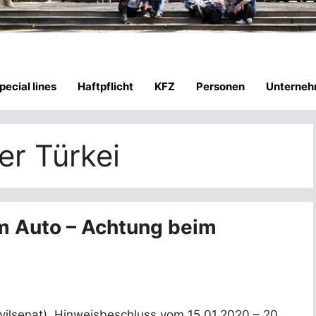
ecial lines
Haftpflicht
KFZ
Personen
Unterneh
der Türkei
em Auto – Achtung beim
ilsenat), Hinweisbeschluss vom 15.01.2020 – 20