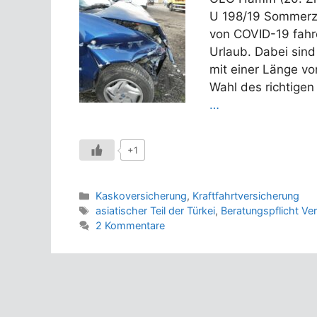
U 198/19 Sommerzei
von COVID-19 fahr
Urlaub. Dabei sind 
mit einer Länge vo
Wahl des richtige
…
+1
Kategorien
Kaskoversicherung
,
Kraftfahrtversicherung
Schlagwörter
asiatischer Teil der Türkei
,
Beratungspflicht Ver
2 Kommentare