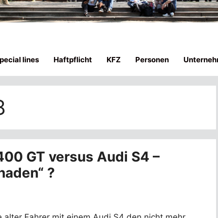
ecial lines
Haftpflicht
KFZ
Personen
Unterneh
8
400 GT versus Audi S4 –
haden“ ?
re alter Fahrer mit einem Audi S4 den nicht mehr