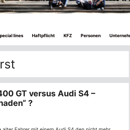
ecial lines
Haftpflicht
KFZ
Personen
Unterneh
rst
400 GT versus Audi S4 –
haden“ ?
re alter Fahrer mit einem Audi S4 den nicht mehr