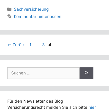
Kategorien
Sachversicherung
Kommentar hinterlassen
Seite
Seite
Seite
←
Zurück
1
…
3
4
Suchen
nach:
Für den Newsletter des Blog
Versicherungsrecht melden Sie sich bitte
hier