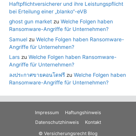
Haftpflichtversicherer und ihre Leistungspflicht
bei Erteilung einer „blanko“-eVB
ghost gun market
zu
Welche Folgen haben
Ransomware-Angriffe für Unternehmen?
Samuel
zu
Welche Folgen haben Ransomware-
Angriffe für Unternehmen?
Lars
zu
Welche Folgen haben Ransomware-
Angriffe für Unternehmen?
ลงประกาศขายคอนโดฟรี
zu
Welche Folgen haben
Ransomware-Angriffe für Unternehmen?
Impressum
Haftungshinweis
Datenschutzhinweis
Kontakt
© Versicherungsrecht Blog