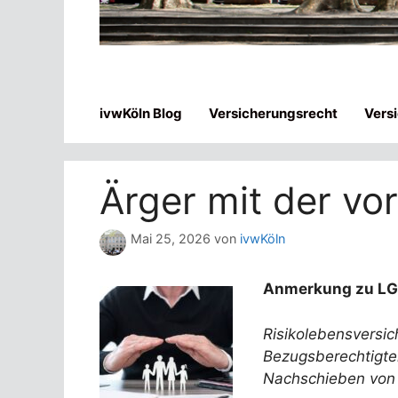
ivwKöln Blog
Versicherungsrecht
Vers
Ärger mit der vo
Mai 25, 2026
von
ivwKöln
Anmerkung zu LG S
Risikolebensversic
Bezugsberechtigte
Nachschieben von