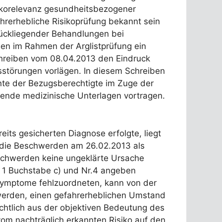
sikorelevanz gesundheitsbezogener
hrerhebliche Risikoprüfung bekannt sein
urückliegender Behandlungen bei
en im Rahmen der Arglistprüfung ein
reiben vom 08.04.2013 den Eindruck
sstörungen vorlägen. In diesem Schreiben
nnte der Bezugsberechtigte im Zuge der
tende medizinische Unterlagen vortragen.
eits gesicherten Diagnose erfolgte, liegt
s die Beschwerden am 26.02.2013 als
eschwerden keine ungeklärte Ursache
. 1 Buchstabe c) und Nr.4 angeben
 Symptome fehlzuordneten, kann von der
 werden, einen gefahrerheblichen Umstand
ichtlich aus der objektiven Bedeutung des
vom nachträglich erkannten Risiko auf den