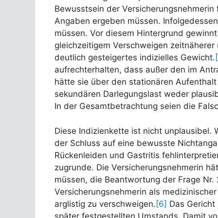
Bewusstsein der Versicherungsnehmerin f
Angaben ergeben müssen. Infolgedessen h
müssen. Vor diesem Hintergrund gewinnt d
gleichzeitigem Verschweigen zeitnäherer
deutlich gesteigertes indizielles Gewicht.
aufrechterhalten, dass außer den im Ant
hätte sie über den stationären Aufenthal
sekundären Darlegungslast weder plausib
In der Gesamtbetrachtung seien die Falsc
Diese Indizienkette ist nicht unplausibel.
der Schluss auf eine bewusste Nichtanga
Rückenleiden und Gastritis fehlinterpret
zugrunde. Die Versicherungsnehmerin hät
müssen, die Beantwortung der Frage Nr. 
Versicherungsnehmerin als medizinischer
arglistig zu verschweigen.
[6]
Das Gericht 
später festgestellten Umstands. Damit vo