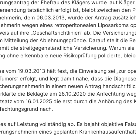
rungsantrag der Ehefrau des Klägers wurde laut Kläger
rsendung tatsächlich erfolgt ist, bleibt zwischen den P
hmerin, dem 06.03.2013, wurde der Antrag zusätzlich p
hmerin wegen eines retroperitonealen Liposarkoms ope
weis auf ihre „Geschäftsrichtlinien“ ab. Die Versicher
 Mitteilung der Ablehnungsgründe. Darauf stellt die B
amit die streitgegenständliche Versicherung. Warum sie
ng ohne erkennbare neue Risikoprüfung policierte, blei
s vom 19.03.2013 hält fest, die Einweisung sei „zur op
Tumors“ erfolgt, und legt damit nahe, dass die Diagno
sicherungsnehmerin in einem neuen Antrag handschriftli
rklärte die Beklagte am 28.10.2020 die Anfechtung weg
iftsatz vom 16.01.2025 die erst durch die Anhörung de
fechtungsgrund nach.
es auf Leistung vollständig ab. Es bejaht objektive Fa
herungsnehmerin eines geplanten Krankenhausaufenthal