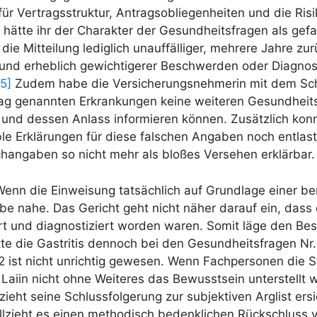
ür Vertragsstruktur, Antragsobliegenheiten und die Ri
ätte ihr der Charakter der Gesundheitsfragen als gefa
ie Mitteilung lediglich unauffälliger, mehrere Jahre z
 und erheblich gewichtigerer Beschwerden oder Diagnos
[5]
Zudem habe die Versicherungsnehmerin mit dem Sch
rag genannten Erkrankungen keine weiteren Gesundheit
t und dessen Anlass informieren können. Zusätzlich ko
le Erklärungen für diese falschen Angaben noch entlas
hangaben so nicht mehr als bloßes Versehen erklärbar.
 Wenn die Einweisung tatsächlich auf Grundlage einer ber
be nahe. Das Gericht geht nicht näher darauf ein, das
iert und diagnostiziert worden waren. Somit läge den B
te die Gastritis dennoch bei den Gesundheitsfragen Nr
2 ist nicht unrichtig gewesen. Wenn Fachpersonen die
 Laiin nicht ohne Weiteres das Bewusstsein unterstellt
zieht seine Schlussfolgerung zur subjektiven Arglist ers
llzieht es einen methodisch bedenklichen Rückschluss 