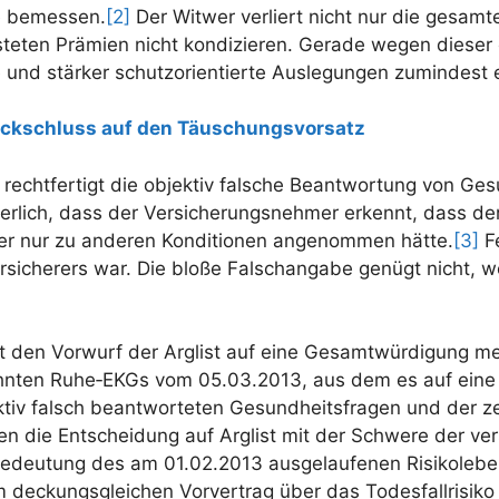
ie bemessen.
[2]
Der Witwer verliert nicht nur die gesamt
isteten Prämien nicht kondizieren. Gerade wegen diese
 und stärker schutzorientierte Auslegungen zumindest 
Rückschluss auf den Täuschungsvorsatz
chtfertigt die objektiv falsche Beantwortung von Gesu
rderlich, dass der Versicherungsnehmer erkennt, dass de
er nur zu anderen Konditionen angenommen hätte.
[3]
Fe
Versicherers war. Die bloße Falschangabe genügt nicht, 
t den Vorwurf der Arglist auf eine Gesamtwürdigung me
hnten Ruhe‑EKGs vom 05.03.2013, aus dem es auf eine 
ktiv falsch beantworteten Gesundheitsfragen und der z
ken die Entscheidung auf Arglist mit der Schwere der 
Bedeutung des am 01.02.2013 ausgelaufenen Risikoleben
 deckungsgleichen Vorvertrag über das Todesfallrisiko