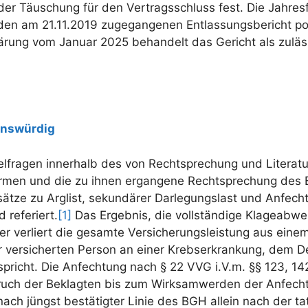
t der Täuschung für den Vertragsschluss fest. Die Jahres
h den am 21.11.2019 zugegangenen Entlassungsbericht po
lärung vom Januar 2025 behandelt das Gericht als zul
ionswürdig
nzelfragen innerhalb des von Rechtsprechung und Liter
ormen und die zu ihnen ergangene Rechtsprechung des
ätze zu Arglist, sekundärer Darlegungslast und Anfecht
 referiert.
[1]
Das Ergebnis, die vollständige Klageabweis
wer verliert die gesamte Versicherungsleistung aus eine
er versicherten Person an einer Krebserkrankung, dem
spricht. Die Anfechtung nach § 22 VVG i.V.m. §§ 123, 14
ruch der Beklagten bis zum Wirksamwerden der Anfecht
ach jüngst bestätigter Linie des BGH allein nach der ta