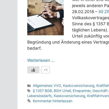
jeweils anderen Pa
28.02.2018 –
XII Z
Vollkaskovertrages
Sinne des § 1357 
täglichen Lebens).
Urteil zukünftig v
Begründung und Änderung eines Vertrags
bedarf.
Weiterlesen …
+1
Kategorien
Allgemeines VVG
,
Kaskoversicherung
,
Kraftfa
Schlagwörter
§ 1357 BGB
,
BGH Urteil
,
Ehepartner
,
Geschäft 
Lebensbedarfs
,
Kaskoversicherung
,
Kraftfahrtver
Kommentar hinterlassen