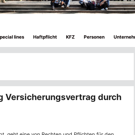
ecial lines
Haftpflicht
KFZ
Personen
Unterneh
g Versicherungsvertrag durch
ebt, geht eine von Rechten und Pflichten für den