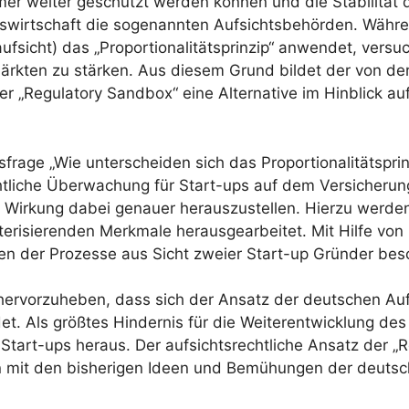
er weiter geschützt werden können und die Stabilität 
ngswirtschaft die sogenannten Aufsichtsbehörden. Währ
aufsicht) das „Proportionalitätsprinzip“ anwendet, vers
rkten zu stärken. Aus diesem Grund bildet der von der 
 „Regulatory Sandbox“ eine Alternative im Hinblick auf
frage „Wie unterscheiden sich das Proportionalitätsprin
htliche Überwachung für Start-ups auf dem Versicherungs
 Wirkung dabei genauer herauszustellen. Hierzu werden
kterisierenden Merkmale herausgearbeitet. Mit Hilfe vo
nen der Prozesse aus Sicht zweier Start-up Gründer bes
hervorzuheben, dass sich der Ansatz der deutschen Auf
. Als größtes Hindernis für die Weiterentwicklung des d
tart-ups heraus. Der aufsichtsrechtliche Ansatz der „R
n mit den bisherigen Ideen und Bemühungen der deuts