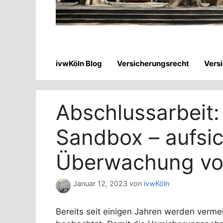
ivwKöln Blog
Versicherungsrecht
Vers
Abschlussarbeit: 
Sandbox – aufsic
Überwachung von
Januar 12, 2023
von
ivwKöln
Bereits seit einigen Jahren werden verme