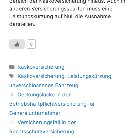
Bereich der Kaskoversicherung hinaus. Auch in
anderen Versicherungssparten muss eine
Leistungskürzung auf Null die Ausnahme
darstellen.
0
Kategorien
Kaskoversicherung
Schlagwörter
Kaskoversicherung
,
Leistungskürzung
,
unverschlossenes Fahrzeug
Deckungslücke in der
Betriebshaftpflichtversicherung für
Generalunternehmer
Versicherungsfall in der
Rechtsschutzversicherung