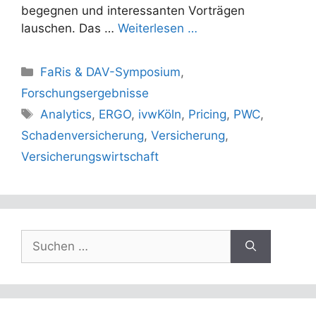
begegnen und interessanten Vorträgen
lauschen. Das …
Weiterlesen …
Kategorien
FaRis & DAV-Symposium
,
Forschungsergebnisse
Schlagwörter
Analytics
,
ERGO
,
ivwKöln
,
Pricing
,
PWC
,
Schadenversicherung
,
Versicherung
,
Versicherungswirtschaft
Suchen
nach: