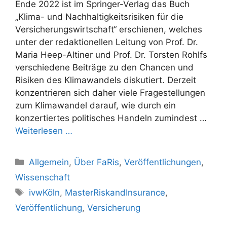
Ende 2022 ist im Springer-Verlag das Buch
„Klima- und Nachhaltigkeitsrisiken für die
Versicherungswirtschaft“ erschienen, welches
unter der redaktionellen Leitung von Prof. Dr.
Maria Heep-Altiner und Prof. Dr. Torsten Rohlfs
verschiedene Beiträge zu den Chancen und
Risiken des Klimawandels diskutiert. Derzeit
konzentrieren sich daher viele Fragestellungen
zum Klimawandel darauf, wie durch ein
konzertiertes politi­sches Handeln zumindest …
Weiterlesen …
Kategorien
Allgemein
,
Über FaRis
,
Veröffentlichungen
,
Wissenschaft
Schlagwörter
ivwKöln
,
MasterRiskandInsurance
,
Veröffentlichung
,
Versicherung