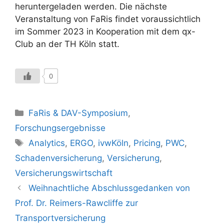
heruntergeladen werden. Die nächste
Veranstaltung von FaRis findet voraussichtlich
im Sommer 2023 in Kooperation mit dem qx-
Club an der TH Köln statt.
0
Kategorien
FaRis & DAV-Symposium
,
Forschungsergebnisse
Schlagwörter
Analytics
,
ERGO
,
ivwKöln
,
Pricing
,
PWC
,
Schadenversicherung
,
Versicherung
,
Versicherungswirtschaft
Weihnachtliche Abschlussgedanken von
Prof. Dr. Reimers-Rawcliffe zur
Transportversicherung