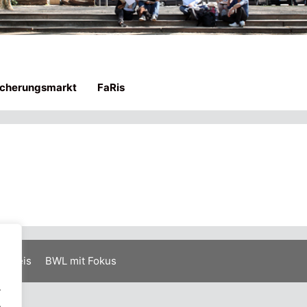
icherungsmarkt
FaRis
inweis
BWL mit Fokus
.
.