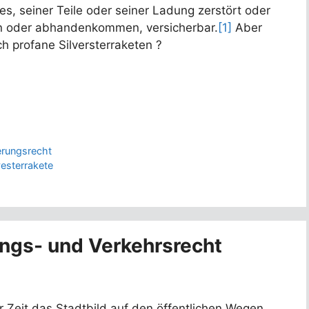
es, seiner Teile oder seiner Ladung zerstört oder
n oder abhandenkommen, versicherbar.
[1]
Aber
ch profane Silversterraketen ?
erungsrecht
vesterrakete
ungs- und Verkehrsrecht
er Zeit das Stadtbild auf den öffentlichen Wegen