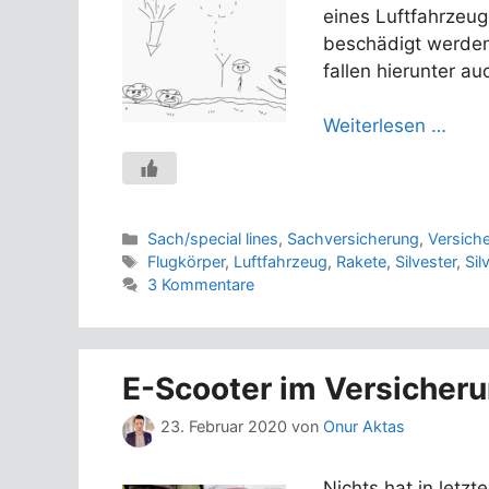
eines Luftfahrzeug
beschädigt werde
fallen hierunter au
Weiterlesen …
Kategorien
Sach/special lines
,
Sachversicherung
,
Versich
Schlagwörter
Flugkörper
,
Luftfahrzeug
,
Rakete
,
Silvester
,
Sil
3 Kommentare
E-Scooter im Versicher
23. Februar 2020
von
Onur Aktas
Nichts hat in letzt