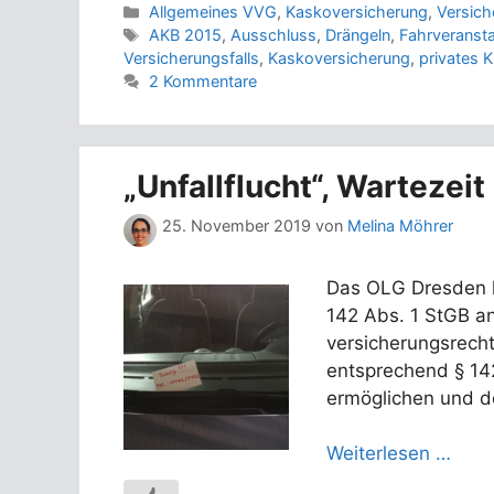
Kategorien
Allgemeines VVG
,
Kaskoversicherung
,
Versich
Schlagwörter
AKB 2015
,
Ausschluss
,
Drängeln
,
Fahrveransta
Versicherungsfalls
,
Kaskoversicherung
,
privates 
2 Kommentare
„Unfallflucht“, Wartezei
25. November 2019
von
Melina Möhrer
Das OLG Dresden ha
142 Abs. 1 StGB an
versicherungsrechtl
entsprechend § 142
ermöglichen und d
Weiterlesen …