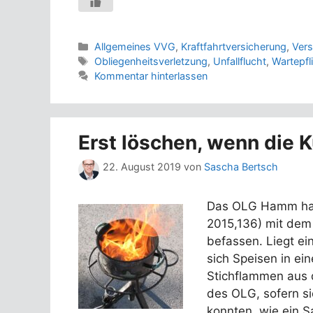
Kategorien
Allgemeines VVG
,
Kraftfahrtversicherung
,
Vers
Schlagwörter
Obliegenheitsverletzung
,
Unfallflucht
,
Wartepfl
Kommentar hinterlassen
Erst löschen, wenn die 
22. August 2019
von
Sascha Bertsch
Das OLG Hamm hatt
2015,136) mit dem 
befassen. Liegt e
sich Speisen in e
Stichflammen aus 
des OLG, sofern si
konnten, wie ein Sa