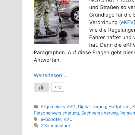
und Straßen so ver
Grundlage für die 
Verordnung (
eKFV
wie die Regelungen
Fahrer haftet und
hat. Denn die eKF
Paragraphen. Auf diese Fragen geht diese
Antworten.
Weiterlesen …
+10
Kategorien
Allgemeines VVG
,
Digitalisierung
,
Haftpflicht
,
K
Personenversicherung
,
Sachversicherung
,
Versic
Schlagwörter
e-Scooter; KVO
7 Kommentare